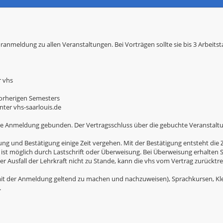
oranmeldung zu allen Veranstaltungen. Bei Vorträgen sollte sie bis 3 Arbeits
r vhs
 vorherigen Semesters
ter vhs-saarlouis.de
e Anmeldung gebunden. Der Vertragsschluss über die gebuchte Veranstaltun
und Bestätigung einige Zeit vergehen. Mit der Bestätigung entsteht die Za
 ist möglich durch Lastschrift oder Überweisung. Bei Überweisung erhalten
 Ausfall der Lehrkraft nicht zu Stande, kann die vhs vom Vertrag zurücktre
t der Anmeldung geltend zu machen und nachzuweisen), Sprachkursen, Kl
.