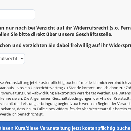
n nur noch bei Verzicht auf ihr Widerrufsrecht (s.o. Fe
llen Sie bitte direkt über unsere Geschäftsstelle.
hen und verzichten Sie dabei freiwillig auf ihr Widersp
se Veranstaltung jetzt kostenpflichtig buchen“ melde ich mich verbindlich z
arlouis – vhs ein Unterrichtsvertrag zu Stande kommt und ich dann zur Zahl
Kursverwaltung und –abwicklung elektronisch verarbeitet werden. Die Date
kenne sie an. Die Allgemeinen Geschäftsbedingungen der vhs der Kreistad
ie vhs mit der Leistungserbringung beginnt, auch wenn zu Beginn der Verans
 bekannt, dass ich im Falle eines Widerrufes der vhs Wertersatz für bereits e
 werde ich benachrichtigt.