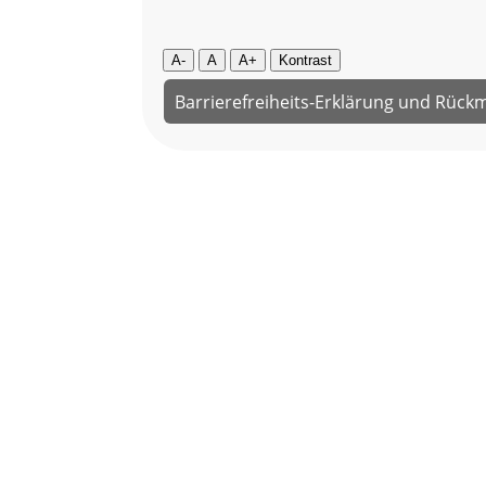
A-
A
A+
Kontrast
Barrierefreiheits-Erklärung und Rück