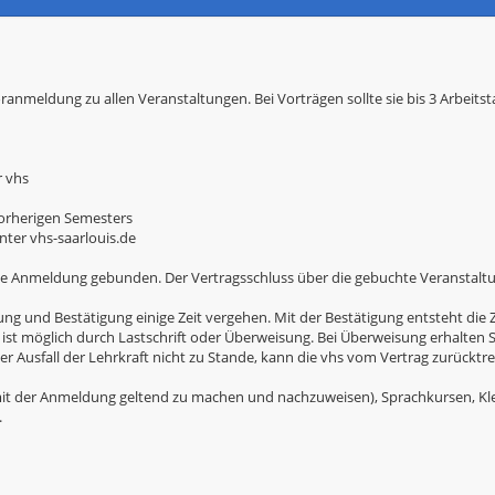
oranmeldung zu allen Veranstaltungen. Bei Vorträgen sollte sie bis 3 Arbeits
r vhs
 vorherigen Semesters
ter vhs-saarlouis.de
e Anmeldung gebunden. Der Vertragsschluss über die gebuchte Veranstaltun
und Bestätigung einige Zeit vergehen. Mit der Bestätigung entsteht die Za
 ist möglich durch Lastschrift oder Überweisung. Bei Überweisung erhalten
 Ausfall der Lehrkraft nicht zu Stande, kann die vhs vom Vertrag zurücktre
t der Anmeldung geltend zu machen und nachzuweisen), Sprachkursen, Kl
.