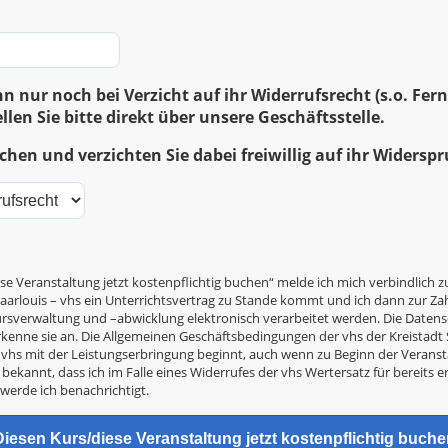
n nur noch bei Verzicht auf ihr Widerrufsrecht (s.o. Fe
llen Sie bitte direkt über unsere Geschäftsstelle.
hen und verzichten Sie dabei freiwillig auf ihr Widersp
se Veranstaltung jetzt kostenpflichtig buchen“ melde ich mich verbindlich z
arlouis – vhs ein Unterrichtsvertrag zu Stande kommt und ich dann zur Zahl
Kursverwaltung und –abwicklung elektronisch verarbeitet werden. Die Date
kenne sie an. Die Allgemeinen Geschäftsbedingungen der vhs der Kreistad
ie vhs mit der Leistungserbringung beginnt, auch wenn zu Beginn der Verans
 bekannt, dass ich im Falle eines Widerrufes der vhs Wertersatz für bereits e
 werde ich benachrichtigt.