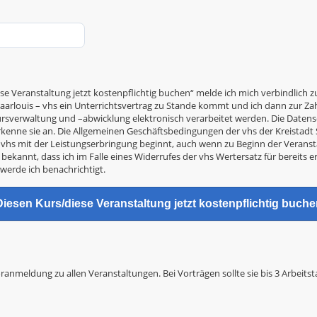
se Veranstaltung jetzt kostenpflichtig buchen“ melde ich mich verbindlich z
arlouis – vhs ein Unterrichtsvertrag zu Stande kommt und ich dann zur Zahl
Kursverwaltung und –abwicklung elektronisch verarbeitet werden. Die Date
kenne sie an. Die Allgemeinen Geschäftsbedingungen der vhs der Kreistad
ie vhs mit der Leistungserbringung beginnt, auch wenn zu Beginn der Verans
 bekannt, dass ich im Falle eines Widerrufes der vhs Wertersatz für bereits e
 werde ich benachrichtigt.
oranmeldung zu allen Veranstaltungen. Bei Vorträgen sollte sie bis 3 Arbeits