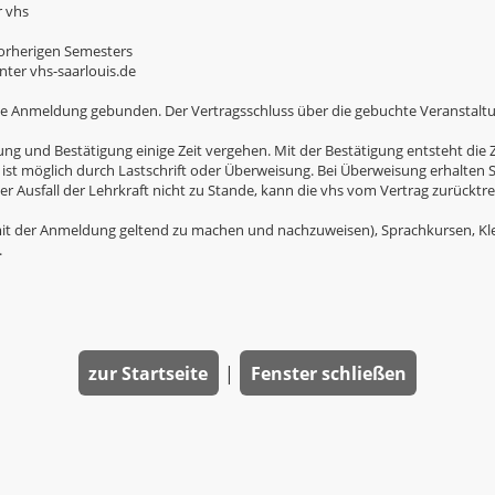
r vhs
 vorherigen Semesters
ter vhs-saarlouis.de
e Anmeldung gebunden. Der Vertragsschluss über die gebuchte Veranstaltun
und Bestätigung einige Zeit vergehen. Mit der Bestätigung entsteht die Za
 ist möglich durch Lastschrift oder Überweisung. Bei Überweisung erhalten
 Ausfall der Lehrkraft nicht zu Stande, kann die vhs vom Vertrag zurücktre
t der Anmeldung geltend zu machen und nachzuweisen), Sprachkursen, Kl
.
zur Startseite
|
Fenster schließen