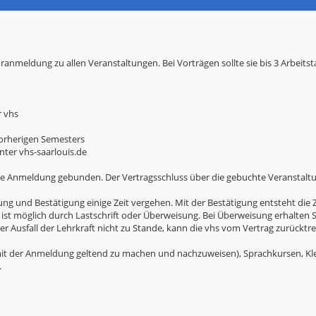
oranmeldung zu allen Veranstaltungen. Bei Vorträgen sollte sie bis 3 Arbeits
r vhs
 vorherigen Semesters
ter vhs-saarlouis.de
e Anmeldung gebunden. Der Vertragsschluss über die gebuchte Veranstaltun
und Bestätigung einige Zeit vergehen. Mit der Bestätigung entsteht die Za
 ist möglich durch Lastschrift oder Überweisung. Bei Überweisung erhalten
 Ausfall der Lehrkraft nicht zu Stande, kann die vhs vom Vertrag zurücktre
t der Anmeldung geltend zu machen und nachzuweisen), Sprachkursen, Kl
.