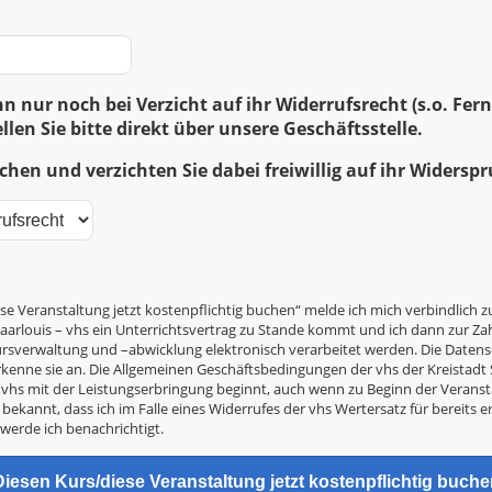
n nur noch bei Verzicht auf ihr Widerrufsrecht (s.o. Fe
llen Sie bitte direkt über unsere Geschäftsstelle.
hen und verzichten Sie dabei freiwillig auf ihr Widersp
se Veranstaltung jetzt kostenpflichtig buchen“ melde ich mich verbindlich z
arlouis – vhs ein Unterrichtsvertrag zu Stande kommt und ich dann zur Zahl
Kursverwaltung und –abwicklung elektronisch verarbeitet werden. Die Date
kenne sie an. Die Allgemeinen Geschäftsbedingungen der vhs der Kreistad
ie vhs mit der Leistungserbringung beginnt, auch wenn zu Beginn der Verans
 bekannt, dass ich im Falle eines Widerrufes der vhs Wertersatz für bereits e
 werde ich benachrichtigt.