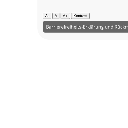
A-
A
A+
Kontrast
Barrierefreiheits-Erklärung und Rück