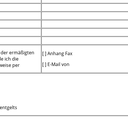
 der ermäßigten
[ ] Anhang Fax
e ich die
[ ] E-Mail von
weise per
entgelts